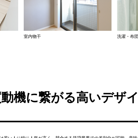
室内物干
洗濯・布
買動機に繋がる高いデザ
は若い人に特に人気が高く、競合する賃貸業界での差別化が可能。意味