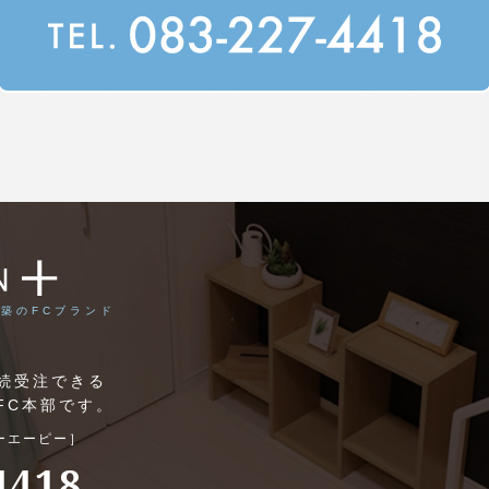
築のFCブランド
継続受注できる
FC本部です。
ーエーピー］
4418