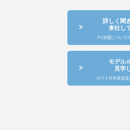
詳しく聞
来社し
FC加盟について
モデル
見学
ロフト付木造賃貸