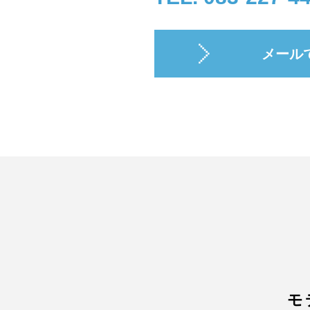
メール
モ