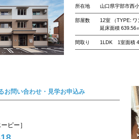
所在地 山口県宇部市西小串1
部屋数 12室 （TYPE: ワン
延床面積 639.56
間取り 1LDK 1室面積 48
るお問い合わせ・見学お申込み
エーピー］
418