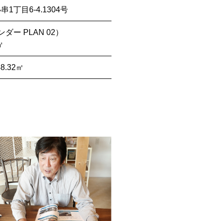
丁目6-4.1304号
ダー PLAN 02）
㎡
.32㎡